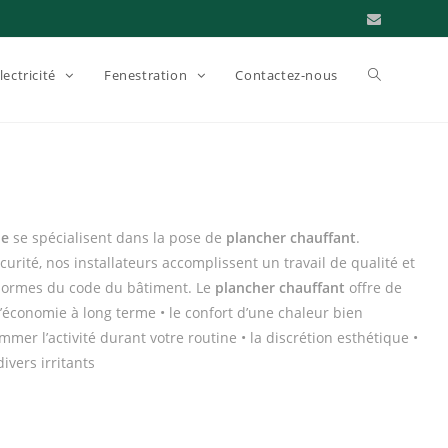
lectricité
Fenestration
Contactez-nous
ue
se spécialisent dans la pose de
plancher chauffant
.
curité, nos installateurs accomplissent un travail de qualité et
 normes du code du bâtiment. Le
plancher chauffant
offre de
’économie à long terme • le confort d’une chaleur bien
ammer l’activité durant votre routine • la discrétion esthétique •
divers irritants