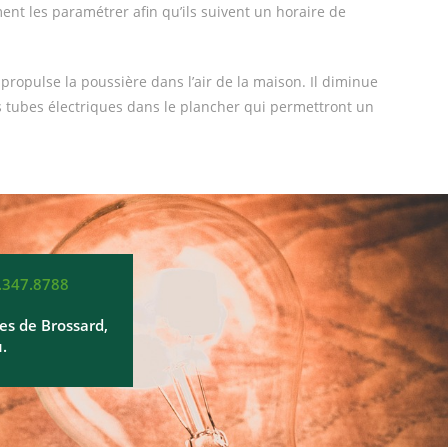
nt les paramétrer afin qu’ils suivent un horaire de
propulse la poussière dans l’air de la maison. Il diminue
s tubes électriques dans le plancher qui permettront un
.347.8788
les de Brossard,
.