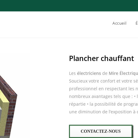
Accueil
É
Plancher chauffant
Les
électriciens
de
Mire Électriq
Soucieux votre confort et votre sé
professionnel en respectant les
nombreux avantages tels que : • l
répartie • la possibilité de progr
une diminution de l’exposition à 
CONTACTEZ-NOUS