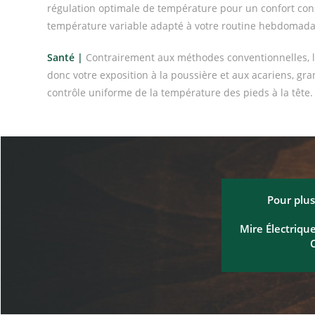
régulation optimale de température pour un confort cons
température variable adapté à votre routine hebdomada
Santé |
Contrairement aux méthodes conventionnelles, 
donc votre exposition à la poussière et aux acariens, gra
contrôle uniforme de la température des pieds à la tête.
Pour plus
Mire Électrique