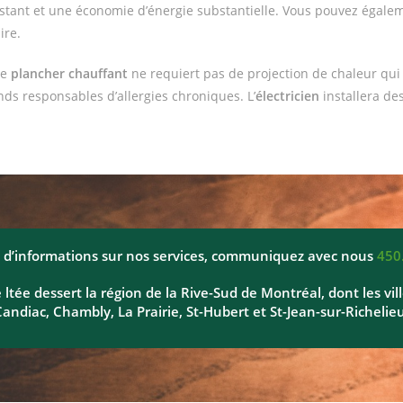
tant et une économie d’énergie substantielle. Vous pouvez égaleme
ire.
le
plancher chauffant
ne requiert pas de projection de chaleur qui 
nds responsables d’allergies chroniques. L’
électricien
installera de
 d’informations sur nos services, communiquez avec nous
450
 ltée dessert la région de la Rive-Sud de Montréal, dont les vil
Candiac, Chambly, La Prairie, St-Hubert et St-Jean-sur-Richelieu