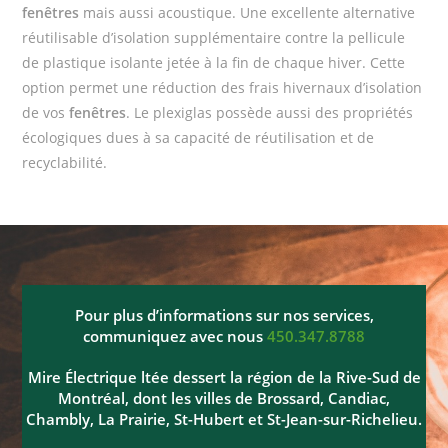
fenêtres
mais aussi acoustique. Une excellente alternative
réutilisable d’isolation supplémentaire contre la pellicule
de plastique isolante jetée à la fin de chaque hiver. Cette
option permet une réduction des frais hivernaux d’isolation
de vos
fenêtres
. Le plexiglas possède aussi des propriétés
écologiques dues à sa capacité de réutilisation et de
recyclabilité.
Pour plus d’informations sur nos services,
communiquez avec nous
450.347.8788
Mire Électrique ltée dessert la région de la Rive-Sud de
Montréal, dont les villes de Brossard, Candiac,
Chambly, La Prairie, St-Hubert et St-Jean-sur-Richelieu.