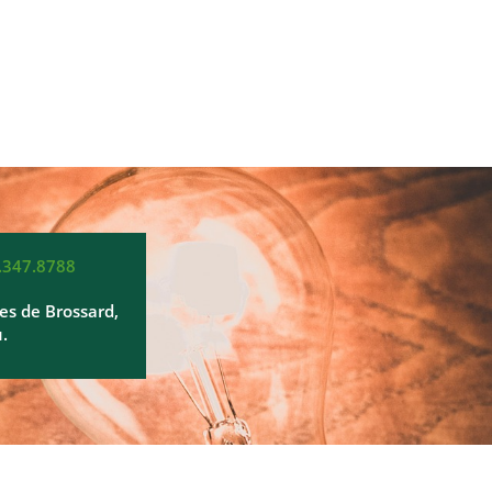
.347.8788
les de Brossard,
.