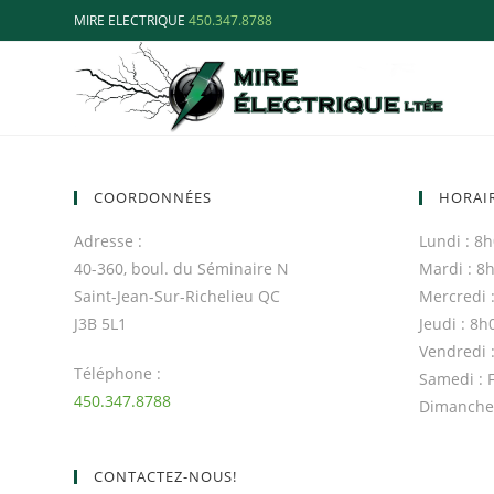
MIRE ELECTRIQUE
450.347.8788
COORDONNÉES
HORAI
Adresse :
Lundi : 8
40-360, boul. du Séminaire N
Mardi : 8
Saint-Jean-Sur-Richelieu QC
Mercredi 
J3B 5L1
Jeudi : 8
Vendredi 
Téléphone :
Samedi : 
450.347.8788
Dimanche
CONTACTEZ-NOUS!